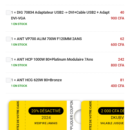
3ans
USB2 ->
(prix/poste)
DVI+Cable
1
×
DIG 70834 Adaptateur USB2 -> DVI+Cable USB2 + Adapt
40
USB2 +
DVI-VGA
900
CFA
Adapt DVI-
ANT
1 EN STOCK
VGA
VP700
ALIM
1
×
ANT VP700 ALIM 700W F120MM 2ANS
700W
62
F120MM
600
CFA
ANT HCP
1 EN STOCK
2ANS
1000W
80+Platinum
1
×
ANT HCP 1000W 80+Platinum Modulaire 7Ans
242
Modulaire
800
CFA
1 EN STOCK
7Ans
ANT HCG
620W
1
×
ANT HCG 620W 80+Bronze
81
80+Bronze
400
CFA
1 EN STOCK
PROFITEZ DE VOTRE CADEAU
PROFITEZ DE VOTRE CADEAU
APPLIQUER COUPON
20%
DÉSACTIVÉ
2 000
CFA
DÉSA
2024
DKUBVR5
N'EXPIRE JAMAIS
VALABLE JUSQUE DEC 