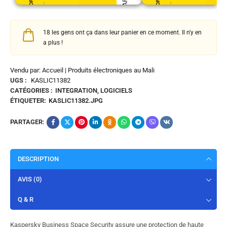
18 les gens ont ça dans leur panier en ce moment. Il n'y en
a plus !
Vendu par: Accueil | Produits électroniques au Mali
UGS :
KASLIC11382
CATÉGORIES :
INTEGRATION
,
LOGICIELS
ÉTIQUETER:
KASLIC11382.JPG
PARTAGER:
DESCRIPTION
AVIS (0)
Q & R
Kaspersky Business Space Security assure une protection de haute