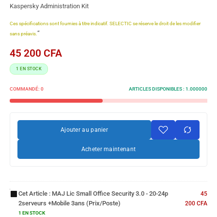
Kaspersky Administration Kit
Ces spécifications sont fournies à titre indicatif. SELECTIC se réserve le droit de les modifier
“
sans préavis.
45 200
CFA
1 EN STOCK
COMMANDÉ:
0
ARTICLES DISPONIBLES :
1.000000
Ajouter au panier
Acheter maintenant
MAJ Lic
Small
Office
Security 3.0
- 20-24p
Cet Article :
MAJ Lic Small Office Security 3.0 - 20-24p
45
2serveurs
2serveurs +Mobile 3ans (prix/poste)
200
CFA
DIG 70834
+Mobile
Adaptateur
1 EN STOCK