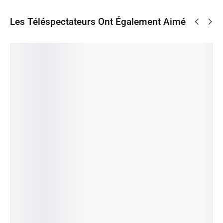
Les Téléspectateurs Ont Également Aimé
MCK-
Enermax
ANT
VENOM
Enermax
UVY kit
NAXN
HCG
POWER
NAXN
conn
ADV
520W
550W
ADV
Molex
ETL550A
80+Bron
PFC 80%
ETL650A
UV
WT
ze
MODULA
WT
Jaune
60
Alimenta
IRE
Alimenta
400
CFA
Jaune
tion
vent.13.
tion
IN STOCK:
1
3
550W
5cm
650W
300
CFA
Ajouter
IN STOCK:
1
80+
au
BoÃ®te
80+
panier
57
Ajouter
BRONZE
BRONZE
800
CFA
au
61
70
IN STOCK:
1
panier
700
CFA
800
CFA
IN STOCK:
1
IN STOCK:
1
Ajouter
au
Ajouter
Ajouter
panier