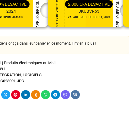
PROFITEZ DE VOTRE CADEAU
PROFITEZ DE VOTRE CADEAU
APPLIQUER COUPON
APPLIQUER COUPON
0%
DÉSACTIVÉ
2 000
CFA
DÉSACTIVÉ
2024
DKUBVR53
N'EXPIRE JAMAIS
VALABLE JUSQUE DEC 31, 2023
 gens ont ça dans leur panier en ce moment. Il n'y en a plus !
 | Produits électroniques au Mali
091
NTEGRATION
,
LOGICIELS
LG023091.JPG