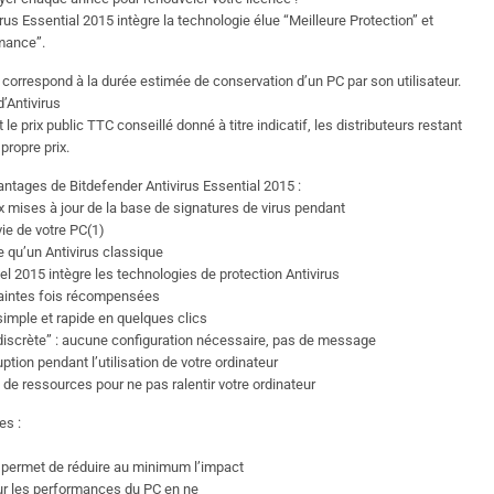
rus Essential 2015 intègre la technologie élue “Meilleure Protection” et
mance”.
 correspond à la durée estimée de conservation d’un PC par son utilisateur.
d’Antivirus
le prix public TTC conseillé donné à titre indicatif, les distributeurs restant
 propre prix.
antages de Bitdefender Antivirus Essential 2015 :
x mises à jour de la base de signatures de virus pendant
vie de votre PC(1)
 qu’un Antivirus classique
iel 2015 intègre les technologies de protection Antivirus
maintes fois récompensées
 simple et rapide en quelques clics
“discrète” : aucune configuration nécessaire, pas de message
ruption pendant l’utilisation de votre ordinateur
eu de ressources pour ne pas ralentir votre ordinateur
es :
 permet de réduire au minimum l’impact
sur les performances du PC en ne