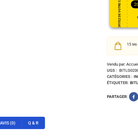
PROFITEZ DE VOTRE CADEAU
2
15 les
Vendu par: Accueil
UGS :
BITLG023
CATÉGORIES :
I
ÉTIQUETER:
BIT
PARTAGER:
AVIS (0)
Q & R