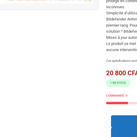
protégé en conti
inconnues.
Simplicité d’utilis
Bitdefender Antivi
premier rang. Pou
solution ? Bitdefend
Mises à jour aut
Le produit se met
aucune intervention
Ces spécifications sont 
20 800
CF
1 EN STOCK
COMMANDÉ:
0