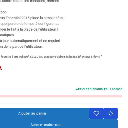
nu contre toutes les menaces, mêmes
ation
rus Essential 2015 place la simplicité au
rquoi perdre du temps à configurer sa
er le fait à la place de l’utilisateur !
omatiques
 à jour automatiquement et ne requiert
 de la part de l’utilisateur.
“
fournies à titre indicatif. SELECTIC se réserve le droit de les modifier sans préavis.
A
ARTICLES DISPONIBLES :
1.000000
Ajouter au panier
Acheter maintenant