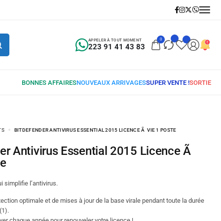
0
APPELER À TOUT MOMENT
223 91 41 43 83
TS
BITDEFENDER ANTIVIRUS ESSENTIAL 2015 LICENCE Ã VIE 1 POSTE
te
i simplifie l’antivirus.
tection optimale et de mises à jour de la base virale pendant toute la durée
(1).
yer chaque année pour renouveler votre licence !