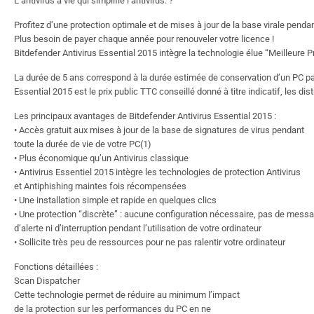
L’antivirus à vie qui simplifie l’antivirus. ?
Profitez d’une protection optimale et de mises à jour de la base virale pendan
Plus besoin de payer chaque année pour renouveler votre licence !
Bitdefender Antivirus Essential 2015 intègre la technologie élue “Meilleure P
La durée de 5 ans correspond à la durée estimée de conservation d’un PC par s
Essential 2015 est le prix public TTC conseillé donné à titre indicatif, les distr
Les principaux avantages de Bitdefender Antivirus Essential 2015 :
• Accès gratuit aux mises à jour de la base de signatures de virus pendant
toute la durée de vie de votre PC(1)
• Plus économique qu’un Antivirus classique
• Antivirus Essentiel 2015 intègre les technologies de protection Antivirus
et Antiphishing maintes fois récompensées
• Une installation simple et rapide en quelques clics
• Une protection “discrète” : aucune configuration nécessaire, pas de mess
d’alerte ni d’interruption pendant l’utilisation de votre ordinateur
• Sollicite très peu de ressources pour ne pas ralentir votre ordinateur
Fonctions détaillées :
Scan Dispatcher
Cette technologie permet de réduire au minimum l’impact
de la protection sur les performances du PC en ne