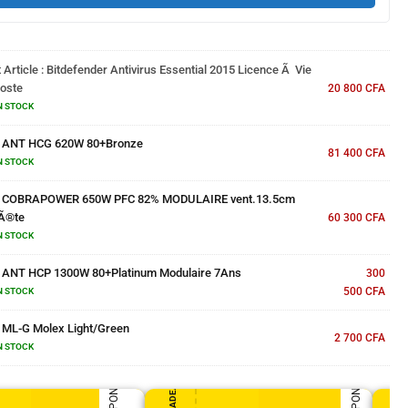
 Article :
Bitdefender Antivirus Essential 2015 Licence Ã Vie
Poste
20 800
CFA
N STOCK
×
ANT HCG 620W 80+Bronze
81 400
CFA
N STOCK
×
COBRAPOWER 650W PFC 82% MODULAIRE vent.13.5cm
Ã®te
60 300
CFA
N STOCK
×
ANT HCP 1300W 80+Platinum Modulaire 7Ans
300
500
CFA
N STOCK
×
ML-G Molex Light/Green
2 700
CFA
N STOCK