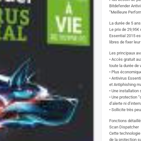
Bitdefender Antivi
“Meilleure Perfor
La durée de 5 ans
Le prix de 29,95€ 
Essential 2015 est 
libres de fixer leur
Les principaux av
• Accès gratuit au
toute la durée de 
• Plus économique
• Antivirus Essent
et Antiphishing 
• Une installation
• Une protection 
d’alerte ni d’inter
• Sollicite très p
Fonctions détaillé
Scan Dispatcher
Cette technologie
de la protection 