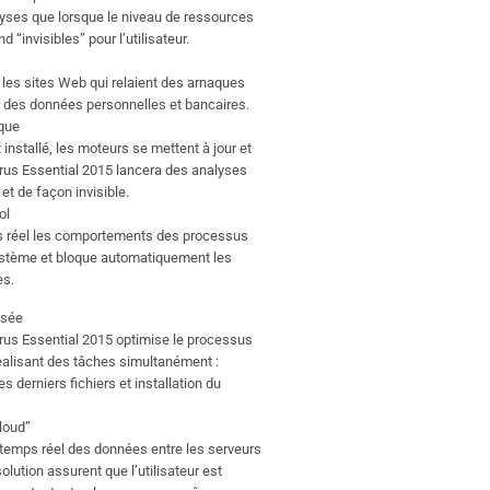
lyses que lorsque le niveau de ressources
d “invisibles” pour l’utilisateur.
 les sites Web qui relaient des arnaques
er des données personnelles et bancaires.
que
t installé, les moteurs se mettent à jour et
irus Essential 2015 lancera des analyses
t de façon invisible.
ol
ps réel les comportements des processus
ystème et bloque automatiquement les
es.
isée
irus Essential 2015 optimise le processus
réalisant des tâches simultanément :
 derniers fichiers et installation du
loud”
temps réel des données entre les serveurs
olution assurent que l’utilisateur est