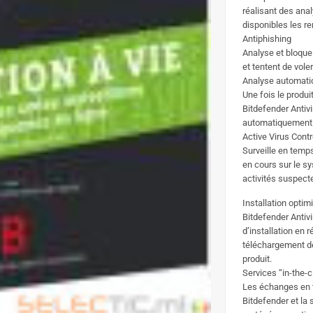
réalisant des ana
disponibles les ren
Antiphishing
Analyse et bloque
et tentent de vol
Analyse automati
Une fois le produi
Bitdefender Antiv
automatiquement e
Active Virus Contr
Surveille en tem
en cours sur le s
activités suspect
Installation optim
Bitdefender Antiv
d’installation en 
téléchargement des
produit.
Services “in-the-c
Les échanges en 
Bitdefender et la s