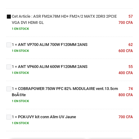
HD+
FM2+/2
MATX
Cet Article :
ASR FM2A78M HD+ FM2+/2 MATX 2DR3 2PCIE
57
2DR3
VGA DVI HDMI GL
700
CFA
2PCIE
ANT
1 EN STOCK
VGA DVI
VP700
HDMI GL
ALIM
1
×
ANT VP700 ALIM 700W F120MM 2ANS
700W
62
ANT
F120MM
600
CFA
1 EN STOCK
VP600
2ANS
ALIM
1
×
ANT VP600 ALIM 600W F120MM 2ANS
600W
55
COBRAPOWER
F120MM
400
CFA
1 EN STOCK
750W PFC
2ANS
82%
1
×
COBRAPOWER 750W PFC 82% MODULAIRE vent.13.5cm
MODULAIRE
74
BoÃ®te
vent.13.5cm
800
CFA
PCK-
BoÃ®te
UVY
1 EN STOCK
kit
conn
1
×
PCK-UVY kit conn Alim UV Jaune
700
CFA
Alim
1 EN STOCK
UV
Jaune