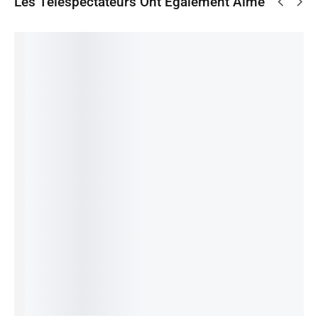
Les Téléspectateurs Ont Également Aimé
PCK-
MCK-
Enermax
ANT
ANT
UVB kit
UVY kit
NAXN
VP400
HCP
conn
conn
ADV
ALIM
1000W
Alim UV
Molex
ETL550A
400W
80+Plati
bleu
UV
WT
F120M
num
700
CFA
Jaune
Alimenta
M 2ANS
Modulair
IN STOCK:
1
Jaune
34
tion
e 7Ans
Ajouter
200
CFA
3
242
550W
au
IN STOCK:
1
300
CFA
800
CFA
panier
IN STOCK:
1
80+
IN STOCK:
1
Ajouter
Ajouter
BRONZE
au
Ajouter
au
panier
61
au
panier
700
CFA
panier
IN STOCK:
1
Ajouter
au
panier