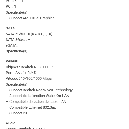
PCIe X1 : 1
PCI : 1
Spécificité(s) :
– Support AMD Dual Graphics
SATA
SATA 6Gb/s : 6 (RAID 0,1,10)
SATA 3Gb/s : –
eSATA : –
Spécificité(s) : –
Réseau
Chipset : Realtek RTL8111FR
Port LAN : 1x RJ45
Vitesse : 10/100/1000 Mbps
Spécificité(s) :
– Support Realtek RealWoW! Technology
– Support de la fonction Wake-On-LAN
– Compatible détection de câble LAN
– Compatible Ethernet 802.3az
– Support PXE
Audio
Codec : Realtek ALC662