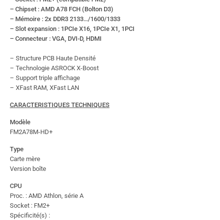
– Chipset : AMD A78 FCH (Bolton D3)
– Mémoire : 2x DDR3 2133…/1600/1333
– Slot expansion : 1PCIe X16, 1PCIe X1, 1PCI
– Connecteur : VGA, DVI-D, HDMI
– Structure PCB Haute Densité
– Technologie ASROCK X-Boost
– Support triple affichage
– XFast RAM, XFast LAN
CARACTERISTIQUES TECHNIQUES
Modèle
FM2A78M-HD+
Type
Carte mère
Version boîte
CPU
Proc. : AMD Athlon, série A
Socket : FM2+
Spécificité(s) :