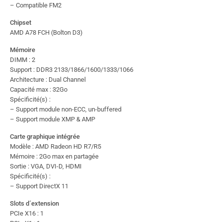
– Compatible FM2
Chipset
AMD A78 FCH (Bolton D3)
Mémoire
DIMM : 2
Support : DDR3 2133/1866/1600/1333/1066
Architecture : Dual Channel
Capacité max : 32Go
Spécificité(s) :
– Support module non-ECC, un-buffered
– Support module XMP & AMP
Carte graphique intégrée
Modèle : AMD Radeon HD R7/R5
Mémoire : 2Go max en partagée
Sortie : VGA, DVI-D, HDMI
Spécificité(s) :
– Support DirectX 11
Slots d´extension
PCIe X16 : 1