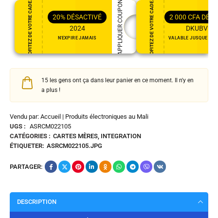
PROFITEZ DE VOTRE CADEAU
PROFITEZ DE VOTRE CADEAU
APPLIQUER COUPON
20%
DÉSACTIVÉ
2 000
CFA
DÉSA
2024
DKUBVR5
N'EXPIRE JAMAIS
VALABLE JUSQUE DEC 
15 les gens ont ça dans leur panier en ce moment. Il n'y en
a plus !
Vendu par: Accueil | Produits électroniques au Mali
UGS :
ASRCM022105
CATÉGORIES :
CARTES MÈRES
,
INTEGRATION
ÉTIQUETER:
ASRCM022105.JPG
PARTAGER:
DESCRIPTION