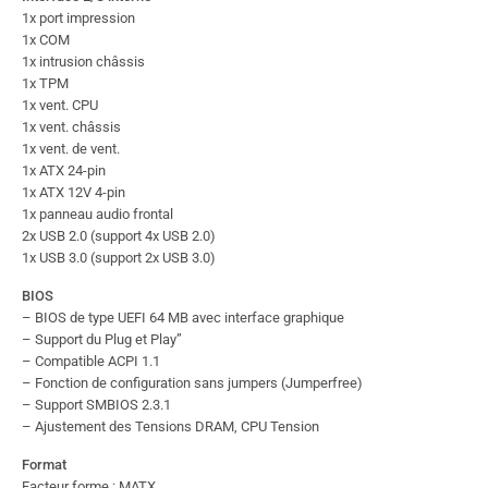
1x port impression
1x COM
1x intrusion châssis
1x TPM
1x vent. CPU
1x vent. châssis
1x vent. de vent.
1x ATX 24-pin
1x ATX 12V 4-pin
1x panneau audio frontal
2x USB 2.0 (support 4x USB 2.0)
1x USB 3.0 (support 2x USB 3.0)
BIOS
– BIOS de type UEFI 64 MB avec interface graphique
– Support du Plug et Play”
– Compatible ACPI 1.1
– Fonction de configuration sans jumpers (Jumperfree)
– Support SMBIOS 2.3.1
– Ajustement des Tensions DRAM, CPU Tension
Format
Facteur forme : MATX