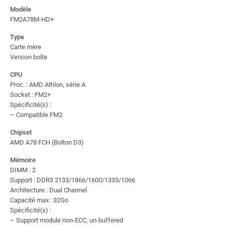
Modèle
FM2A78M-HD+
Type
Carte mère
Version boîte
CPU
Proc. : AMD Athlon, série A
Socket : FM2+
Spécificité(s) :
– Compatible FM2
Chipset
AMD A78 FCH (Bolton D3)
Mémoire
DIMM : 2
Support : DDR3 2133/1866/1600/1333/1066
Architecture : Dual Channel
Capacité max : 32Go
Spécificité(s) :
– Support module non-ECC, un-buffered