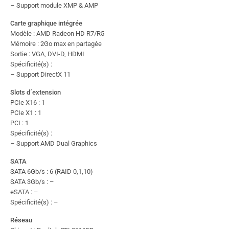
– Support module XMP & AMP
Carte graphique intégrée
Modèle : AMD Radeon HD R7/R5
Mémoire : 2Go max en partagée
Sortie : VGA, DVI-D, HDMI
Spécificité(s) :
– Support DirectX 11
Slots d´extension
PCIe X16 : 1
PCIe X1 : 1
PCI : 1
Spécificité(s) :
– Support AMD Dual Graphics
SATA
SATA 6Gb/s : 6 (RAID 0,1,10)
SATA 3Gb/s : –
eSATA : –
Spécificité(s) : –
Réseau