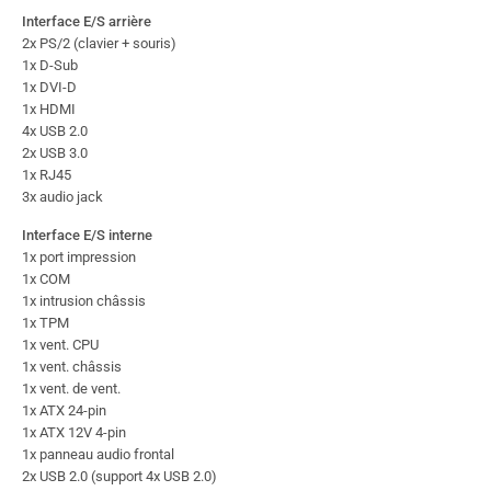
Interface E/S arrière
2x PS/2 (clavier + souris)
1x D-Sub
1x DVI-D
1x HDMI
4x USB 2.0
2x USB 3.0
1x RJ45
3x audio jack
Interface E/S interne
1x port impression
1x COM
1x intrusion châssis
1x TPM
1x vent. CPU
1x vent. châssis
1x vent. de vent.
1x ATX 24-pin
1x ATX 12V 4-pin
1x panneau audio frontal
2x USB 2.0 (support 4x USB 2.0)