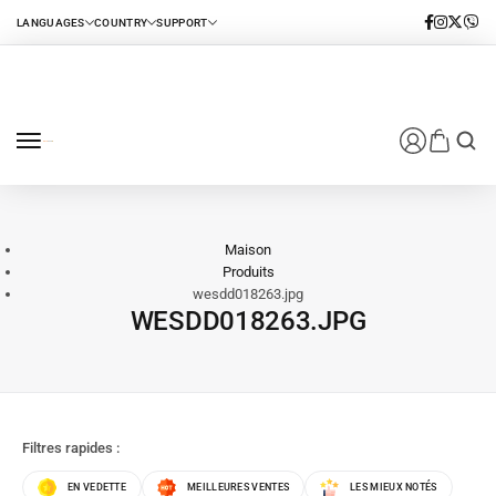
0
Maison
Produits
wesdd018263.jpg
WESDD018263.JPG
Filtres rapides :
EN VEDETTE
MEILLEURES VENTES
LES MIEUX NOTÉS