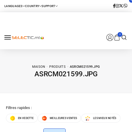
0
MAISON
PRODUITS
ASRCM021599.JPG
ASRCM021599.JPG
Filtres rapides :
EN VEDETTE
MEILLEURES VENTES
LES MIEUX NOTÉS