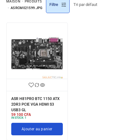
MAISON
PRODUITS
Filtre
ASRCM021599.JPG
ASR H81PRO BTC 1150 ATX
2DR3 PCIE VGA HDMI S3
USB3 GL
59 100
CFA
IN STOCK:
1
Ajouter au panier