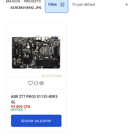
MAISON
PRODUITS
Filtre
ASRCM018442.JPG
ASR Z77 PRO3 S1155 4DR3
GL
95 800
CFA
IN STOCK:
1
Ajouter au panier