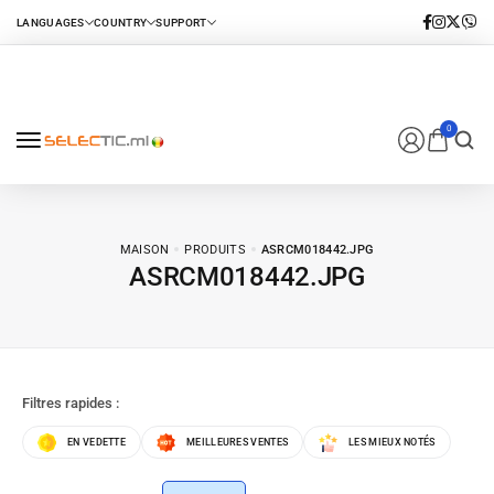
0
MAISON
PRODUITS
ASRCM018442.JPG
ASRCM018442.JPG
Filtres rapides :
EN VEDETTE
MEILLEURES VENTES
LES MIEUX NOTÉS