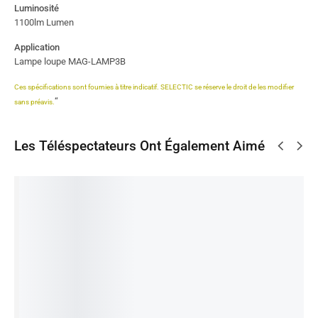
Luminosité
1100lm Lumen
Application
Lampe loupe MAG-LAMP3B
Ces spécifications sont fournies à titre indicatif. SELECTIC se réserve le droit de les modifier
“
sans préavis.
Les Téléspectateurs Ont Également Aimé
AXIS
CPZ201
CPC634
AVP322
Adaptate
M3027-
Panneau
/F4F9
ZP Dome
ur
PVE
Controle
CamÃ©r
motorisÃ
secteur
Dome
avec
a Dome
© 22x
AC230V
Ext. IP
Joystick
Anti
457