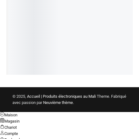
/12V, 1A
5Mp
pour
Vandale
900
CFA
pour
IN STOCK:
1
H264
camÃ©ra
Vari
camÃ©ra
Ajouter
180/360
PTZ et
Focale
au
analog/I
Â° Slot
DVR
CCD1/3
panier
P CPZ
313
MSD
pouces
13
600
CFA
114
POE
200
CFA
IN STOCK:
1
100
CFA
IN STOCK:
1
ONVIF
IN STOCK:
1
Ajouter
Ajouter
Profile-S
au
Ajouter
au
808
panier
au
000
CFA
panier
panier
IN STOCK:
1
Ajouter
au
panier
© 2025,
Accueil | Produits électroniques au Mali
Theme. Fabriqué
avec passion par
Neuvième thème.
Maison
Magasin
Chariot
Compte