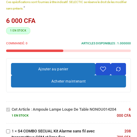
Ces spécifications sont fournies à titre indicatif. SELECTIC se réserve le droit de les modifier
“
sans préavis.
6 000
CFA
1 EN STOCK
COMMANDÉ:
0
ARTICLES DISPONIBLES :
1.000000
Ajouter au panier
Acheter maintenant
Ampoule
Lampe Loupe
Cet Article :
Ampoule Lampe Loupe De Table NONOU014204
de Table
6
S4 COMBO
NONOU014204
000
CFA
SECUAL Kit
1 EN STOCK
Alarme sans
fil avec
1
×
S4 COMBO SECUAL Kit Alarme sans fil avec
208
transmetteur