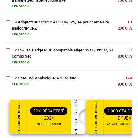
transmetteur GSM et ligne fixe
700
CFA
Adaptateur
GSM et ligne
secteur
1 EN STOCK
fixe
AC230V/12V,
1A pour
1
×
Adaptateur secteur AC230V/12V, 1A pour camÃ©ra
13
camÃ©ra
analog/IP CPZ
200
CFA
analog/IP
ES-T1A Badge
1 EN STOCK
CPZ
RFID
compatible
1
×
ES-T1A Badge RFID compatible etiger S2TL/S3SIM/S4
etiger
7
Combo Sec
S2TL/S3SIM/S4
800
CFA
Combo Sec
1 EN STOCK
CAMERA
Analogique
1
×
CAMERA Analogique IR 30M 30M
IR 30M
129
30M
900
CFA
1 EN STOCK
PROFITEZ DE VOTRE CADEAU
PROFITEZ DE VOTRE CADEAU
APPLIQUER COUPON
20%
DÉSACTIVÉ
2 000
CFA
DÉSA
2024
DKUBVR5
N'EXPIRE JAMAIS
VALABLE JUSQUE DEC 