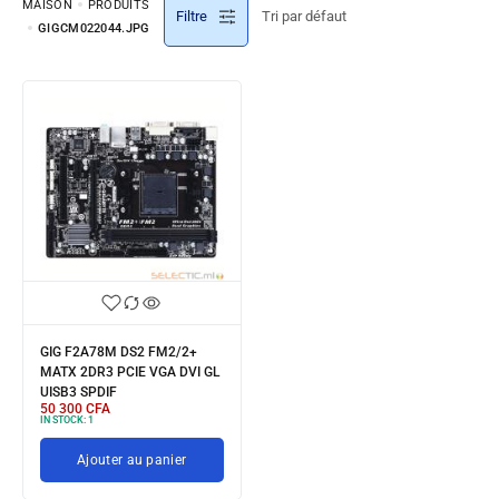
MAISON
PRODUITS
Filtre
GIGCM022044.JPG
GIG F2A78M DS2 FM2/2+
MATX 2DR3 PCIE VGA DVI GL
UISB3 SPDIF
50 300
CFA
IN STOCK:
1
Ajouter au panier