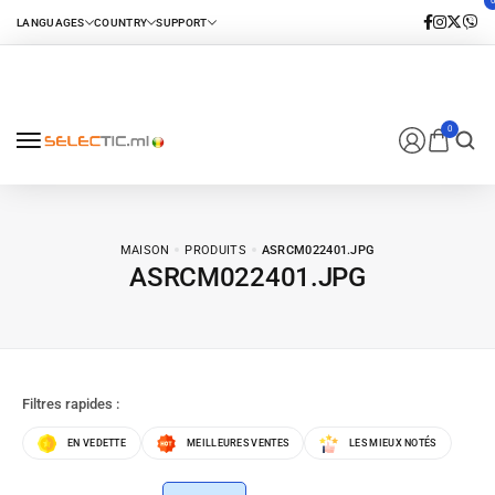
0
MAISON
PRODUITS
ASRCM022401.JPG
ASRCM022401.JPG
Filtres rapides :
EN VEDETTE
MEILLEURES VENTES
LES MIEUX NOTÉS