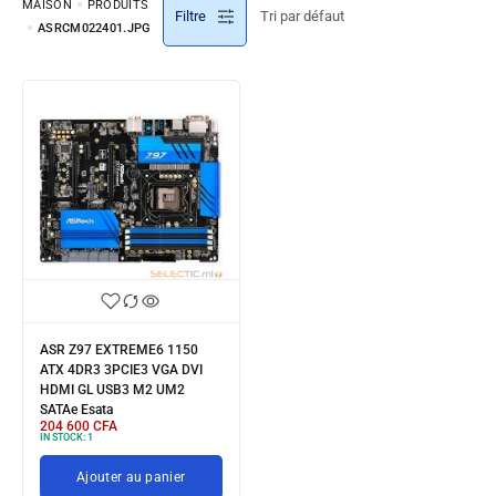
MAISON
PRODUITS
Filtre
ASRCM022401.JPG
ASR Z97 EXTREME6 1150
ATX 4DR3 3PCIE3 VGA DVI
HDMI GL USB3 M2 UM2
SATAe Esata
204 600
CFA
IN STOCK:
1
Ajouter au panier